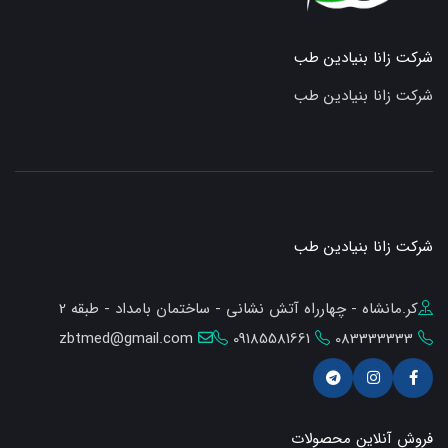
شرکت زانا بنیادین طب
شرکت زانا بنیادین طب
شرکت زانا بنیادین طب
کر.مانشاه - چهارراه آتش نشانی - ساختمان بامداد - طبقه 2
zbtmed@gmail.com
09185581661
083333333
فروش آنلاین محصولات