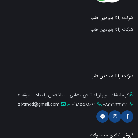
شرکت زانا بنیادین طب
شرکت زانا بنیادین طب
شرکت زانا بنیادین طب
کر.مانشاه - چهارراه آتش نشانی - ساختمان بامداد - طبقه 2
zbtmed@gmail.com
09185581661
083333333
فروش آنلاین محصولات